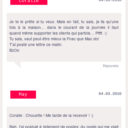
04.03.2010
Coralie
Je te le prête si tu veux. Mais en fait, tu sais, je lis qu'une
fois à la maison… dans le courant de la journée il faut
quand même supporter les clients qui parfois… Pffff. :)
Tu sais, vaut peut-être mieux la Fnac que Mac do!
T'ai posté une lettre ce matin.
BzOo
Répondre
04.03.2010
May
Coralie : Chouette ! Me tarde de la recevoir ! :)
Bah, j'ai postulé à tellement de postes: du poste qui me plait