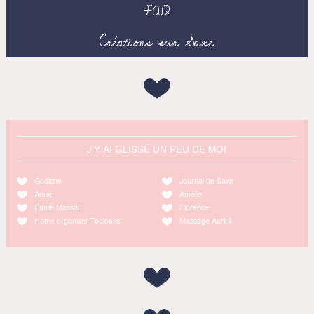
FAQ
Créations sur Saxe
J'Y AI GLISSÉ UN PEU DE MOI
Godiche
Journal de Saxe
Anne
Amélie
Emilie Massal
Florence
Home organiser Toulouse
Massage Auriol