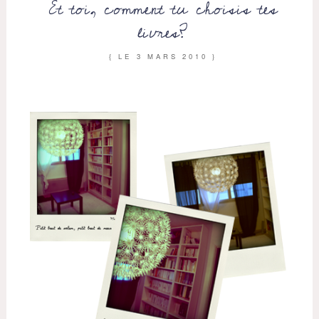
Et toi, comment tu choisis tes
livres?
{ LE
3 MARS 2010
}