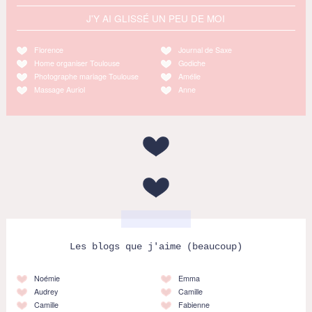
J'Y AI GLISSÉ UN PEU DE MOI
Florence
Journal de Saxe
Home organiser Toulouse
Godiche
Photographe mariage Toulouse
Amélie
Massage Auriol
Anne
Les blogs que j'aime (beaucoup)
Noémie
Emma
Audrey
Camille
Camille
Fabienne