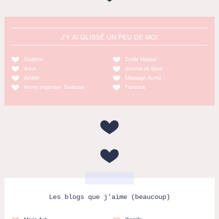
J'Y AI GLISSÉ UN PEU DE MOI
Godiche
Emilie Massal
Anne
Journal de Saxe
Amélie
Massage Auriol
Home organiser Toulouse
Florence
Les blogs que j'aime (beaucoup)