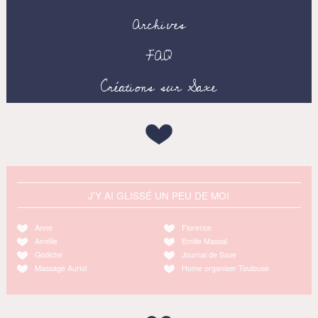
Archives
FAQ
Créations sur Saxe
J'Y AI GLISSÉ UN PEU DE MOI
Anne
Florence
Amélie
Emilie Massal
Godiche
Journal de Saxe
Massage Auriol
Home organiser Toulouse