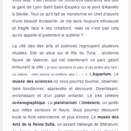
la gare de Lyon Saint Saint-Exupéry ou le pont d’Alamillo
à Séville. Tout ce qu’il fait se transforme en chef d’œuvre
d’une beauté écrasante. Je me sens toujours minuscule
et fragile face à ses créations, mais ce n’est pas cela
qu’on appelle si justement le sublime ?
La cité des des arts et sciences regroupent plusieurs
musées. Elle se situe sur le Rio du Turia , ancienne
fleuve de Valence, qui est maintenant un parc géant
entourant la ville
( je vous raconterai ce parc et ses jardins plus tard !
L’
. Le
Aquarium
La culture… c’est comme la confiture plus (… ) !).
où vous pourrez toucher, observer,
musée des sciences
faire fonctionner, apprendre et découvrir. Divertissant,
enrichissant et d’un plaisir enfantin. Le très célèbre
. Le
. L’
, un jardin
océanographique
planétarium
Umbracle
aux milles senteurs et fleurs. Vous pourrez découvrir
toute la flore valencienne, et plus encore. Le
musée des
un savant mélange de littérature,
Arts de la Reina Sofia,