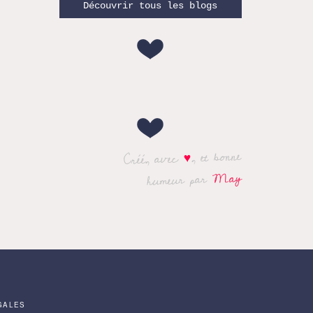
Découvrir tous les blogs
, et bonne
♥
Créé, avec
May
humeur par
GALES