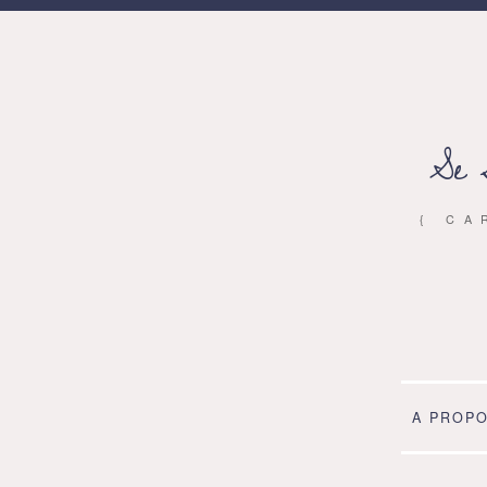
Se 
{ CA
A PROP