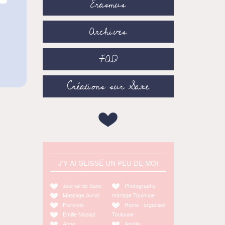
Erasmus
Archives
FAQ
Créations sur Saxe
J'Y AI GLISSÉ UN PEU DE MOI
Journal de Saxe
Photographe
Massage Auriol
mariage Toulouse
Florence
Home organiser
Emilie Massal
Toulouse
Anne
Amélie