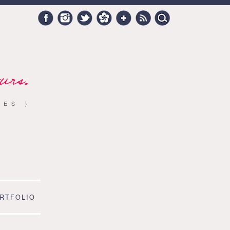
Search
Facebook
Instagram
Twitter
Hellocoton
Google +
RSS
for:
urs.
RES }
RTFOLIO