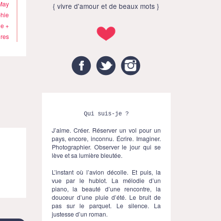
May
{ vivre d'amour et de beaux mots }
phie
e +
res
Facebook
Twitter
Instagram
Qui suis-je ?
J’aime. Créer. Réserver un vol pour un
pays, encore, inconnu. Écrire. Imaginer.
Photographier. Observer le jour qui se
lève et sa lumière bleutée.
L’instant où l’avion décolle. Et puis, la
vue par le hublot. La mélodie d’un
piano, la beauté d’une rencontre, la
douceur d’une pluie d’été. Le bruit de
pas sur le parquet. Le silence. La
justesse d’un roman.