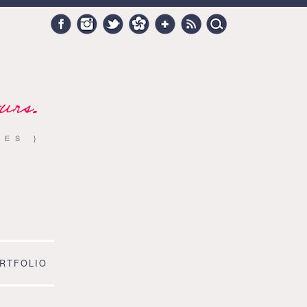
Search
Facebook
Instagram
Twitter
Hellocoton
Google +
RSS
for:
urs.
RES }
RTFOLIO