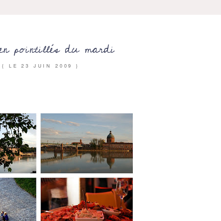
n pointillés du mardi
{ LE
23 JUIN 2009
}