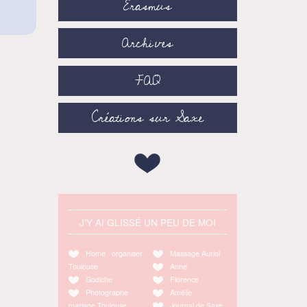
Erasmus
Archives
FAQ
Créations sur Saxe
J'Y AI GLISSÉ UN PEU DE MOI
Home organiser
Massage Auriol
Toulouse
Anne
Godiche
Florence
Photographe
Amélie
mariage Toulouse
Journal de Saxe