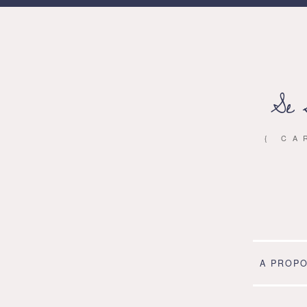
Se 
{ CA
A PROP