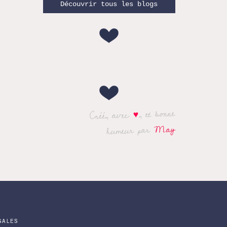
Découvrir tous les blogs
, et bonne
♥
Créé, avec
May
humeur par
GALES