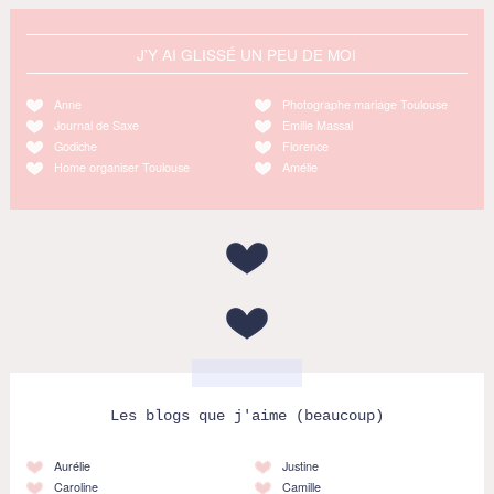
J'Y AI GLISSÉ UN PEU DE MOI
Anne
Photographe mariage Toulouse
Journal de Saxe
Emilie Massal
Godiche
Florence
Home organiser Toulouse
Amélie
Les blogs que j'aime (beaucoup)
Aurélie
Justine
Caroline
Camille