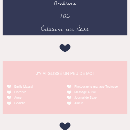
Archives
FAQ
Créations sur Saxe
J'Y AI GLISSÉ UN PEU DE MOI
Emilie Massal
Photographe mariage Toulouse
Florence
Massage Auriol
Anne
Journal de Saxe
Godiche
Amélie