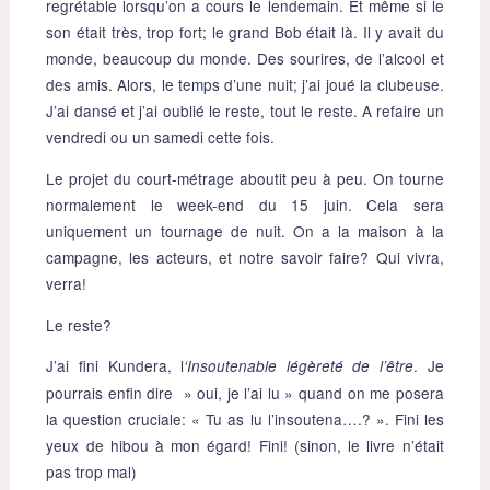
regrétable lorsqu’on a cours le lendemain. Et même si le
son était très, trop fort; le grand Bob était là. Il y avait du
monde, beaucoup du monde. Des sourires, de l’alcool et
des amis. Alors, le temps d’une nuit; j’ai joué la clubeuse.
J’ai dansé et j’ai oublié le reste, tout le reste. A refaire un
vendredi ou un samedi cette fois.
Le projet du court-métrage aboutit peu à peu. On tourne
normalement le week-end du 15 juin. Cela sera
uniquement un tournage de nuit. On a la maison à la
campagne, les acteurs, et notre savoir faire? Qui vivra,
verra!
Le reste?
J’ai fini Kundera, l
. Je
‘Insoutenable légèreté de l’être
pourrais enfin dire » oui, je l’ai lu » quand on me posera
la question cruciale: « Tu as lu l’insoutena….? ». Fini les
yeux de hibou à mon égard! Fini! (sinon, le livre n’était
pas trop mal)