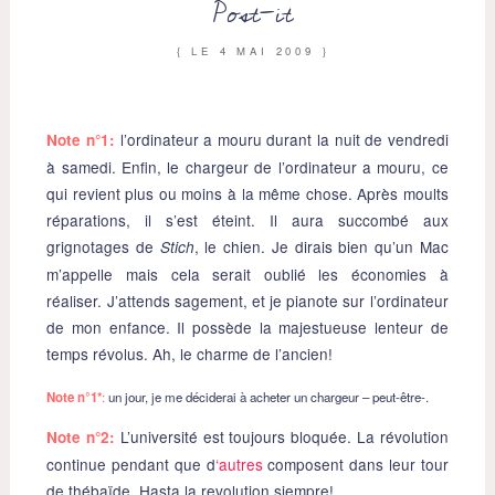
Post-it
{ LE
4 MAI 2009
}
l’ordinateur a mouru durant la nuit de vendredi
Note n°1:
à samedi. Enfin, le chargeur de l’ordinateur a mouru, ce
qui revient plus ou moins à la même chose. Après moults
réparations, il s’est éteint. Il aura succombé aux
grignotages de
, le chien. Je dirais bien qu’un Mac
Stich
m’appelle mais cela serait oublié les économies à
réaliser. J’attends sagement, et je pianote sur l’ordinateur
de mon enfance. Il possède la majestueuse lenteur de
temps révolus. Ah, le charme de l’ancien!
Note n°1*
:
un jour, je me déciderai à acheter un chargeur – peut-être-.
L’université est toujours bloquée. La révolution
Note n°2:
continue pendant que d
‘autres
composent dans leur tour
de thébaïde
. Hasta la revolution siempre!