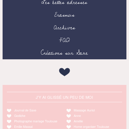
Les belles adresses
Erasmus
Archives
FAQ
Créations sur Saxe
J'Y AI GLISSÉ UN PEU DE MOI
Journal de Saxe
Massage Auriol
Godiche
Anne
Photographe mariage Toulouse
Amélie
Emilie Massal
Home organiser Toulouse