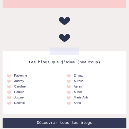
Les blogs que j'aime (beaucoup)
Fabienne
Emma
Audrey
Aurélie
Caroline
Aeren
Camille
Aubes
Justine
Marie Anh
Noémie
Anne
Découvrir tous les blogs