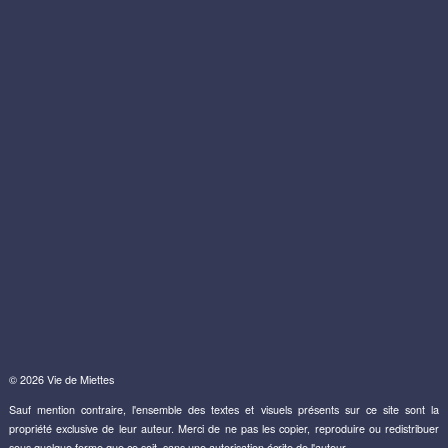
© 2026 Vie de Miettes
Sauf mention contraire, l'ensemble des textes et visuels présents sur ce site sont la
propriété exclusive de leur auteur. Merci de ne pas les copier, reproduire ou redistribuer
sous quelque forme que ce soit, sans une autorisation écrite de l'auteur.