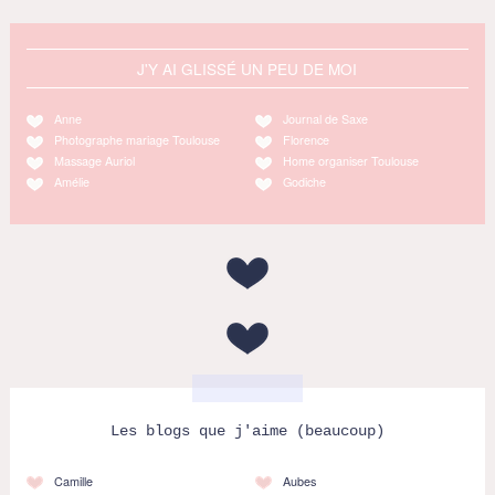
J'Y AI GLISSÉ UN PEU DE MOI
Anne
Journal de Saxe
Photographe mariage Toulouse
Florence
Massage Auriol
Home organiser Toulouse
Amélie
Godiche
Les blogs que j'aime (beaucoup)
Camille
Aubes