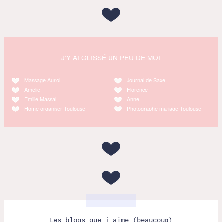
J'Y AI GLISSÉ UN PEU DE MOI
Massage Auriol
Journal de Saxe
Amélie
Florence
Emilie Massal
Anne
Home organiser Toulouse
Photographe mariage Toulouse
Les blogs que j'aime (beaucoup)