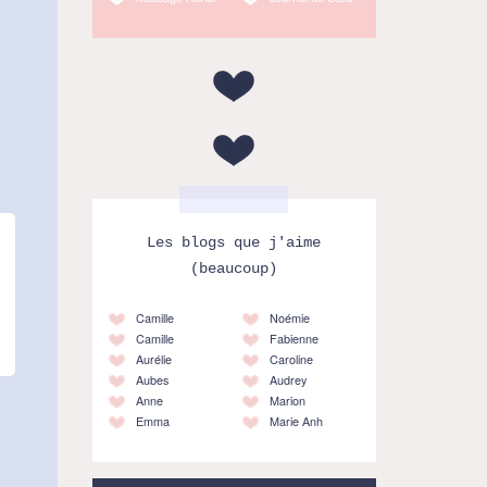
Les blogs que j'aime
(beaucoup)
Camille
Noémie
Camille
Fabienne
Aurélie
Caroline
Aubes
Audrey
Anne
Marion
Emma
Marie Anh