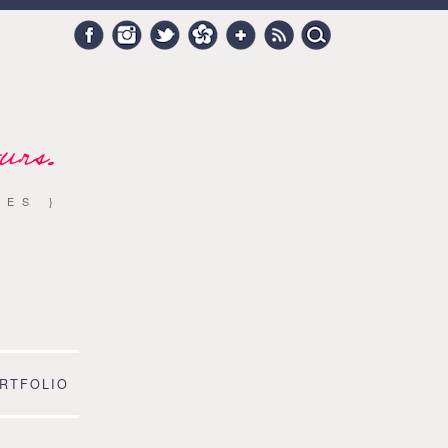
Search
Facebook
Instagram
Twitter
Hellocoton
Google +
RSS
for:
urs.
RES }
RTFOLIO