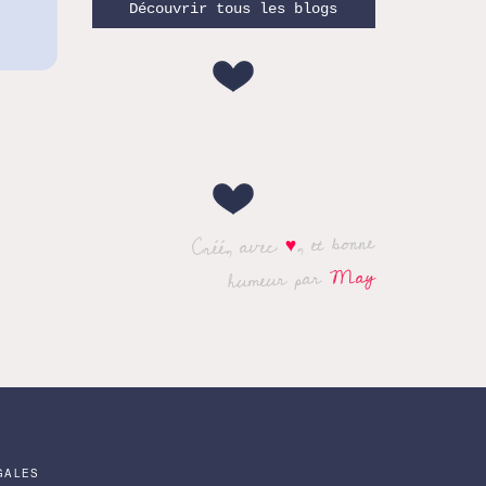
Découvrir tous les blogs
, et bonne
♥
Créé, avec
May
humeur par
GALES