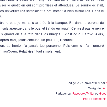
ser le quotidien qui sont promises et attendues. Le sourire éclatait,
étés universitaires semblaient à cet instant là bien minucules. Dans le
.
é
dre le bus, je me suis arrétée à la banque. Et, dans le bureau du
n suis apercue dans le bus. et j’ai du en rougir. Ce n’est pas le genre
s quand on a la tête dans les nuages… c’est ce qui arrive. Alors,
près-midi, j’étais confuse, un peu. Lui, il souriait.
est rien. La honte n’a jamais tué personne. Puis comme m’a murmuré
i monCoeur. Relativiser, tout simplement.
Rédigé le 27 janvier 2009 par
Catégorie :
Au
Partager sur
Facebook
,
Twitter
ou
Googl
Pas de commentai