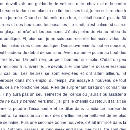
, on devait voir une guirlande de voitures entre chez moi et le centre
 Lorsque la dame en blanc a eu fini tous ses test, je me suis rendue à
ur la journée. Quand ce fut enfin mon tour, il s’était écoulé plus de 50
es rues et des boutiques toulousaines. Le lundi, c’est calme, si calme.
e glaçait et m’aérait les poumons. J’étais pleine de vie au milieu de
 boutique. Et, bien sur, je ne suis pas ressortie les mains vides. Je
mais les mains vides d’une boutique. Des souvetements tout en douceur,
 un petit cadeau de début de semaine. Avec ma petite poche au bout des
ur les lèvres. Un petit rien, un petit bonheur si simple. C’était un peu
à reculons à l’université. Je devais aller chercher le dossier erasmus
au cas où. Les heures se sont envolées et ont attéri ailleurs. Et
superpose dans mon emploi du temps. J’ai essayé à nouveau de tout
is, cela ne fonctionne plus. Rien de surprenant lorsqu’on connait ma
. Il n’y aura pas un seul semestre de licence où j’aurais pu assister à
Vers midi, j’ai pris le chemin du retour, il fallait se
 de ne plus y penser.
ne la poudre d’escampette et se dilue dans l’ambiance morose de
ier métro. La musique au creux des oreilles me permettaient de ne plus
de semaine. Puis une seconde bonne nouvelle, c’était immiscé dans la
 plan. Anthony passera un long week-end dans mes bras. Ce sont des