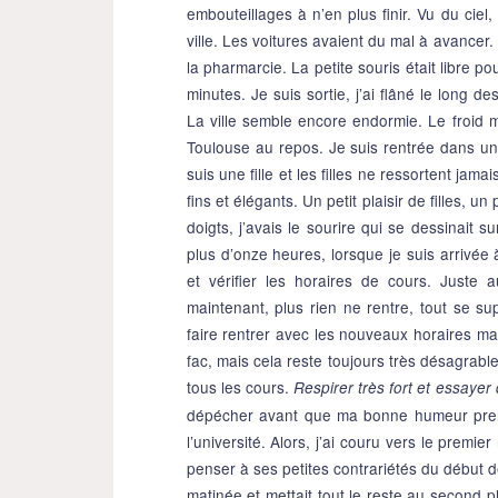
embouteillages à n’en plus finir. Vu du ciel
ville. Les voitures avaient du mal à avancer.
la pharmarcie. La petite souris était libre po
minutes. Je suis sortie, j’ai flâné le long d
La ville semble encore endormie. Le froid m
Toulouse au repos. Je suis rentrée dans une
suis une fille et les filles ne ressortent ja
fins et élégants. Un petit plaisir de filles,
doigts, j’avais le sourire qui se dessinait s
plus d’onze heures, lorsque je suis arrivée 
et vérifier les horaires de cours. Juste 
maintenant, plus rien ne rentre, tout se 
faire rentrer avec les nouveaux horaires ma
fac, mais cela reste toujours très désagrable
tous les cours.
Respirer très fort et essayer
dépécher avant que ma bonne humeur pren
l’université. Alors, j’ai couru vers le prem
penser à ses petites contrariétés du début 
matinée et mettait tout le reste au second