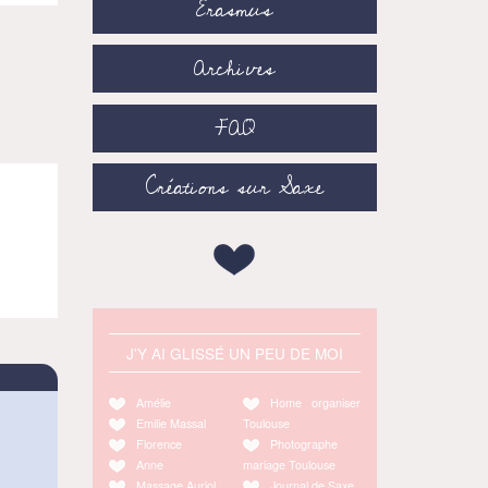
Erasmus
Archives
FAQ
Créations sur Saxe
J'Y AI GLISSÉ UN PEU DE MOI
Amélie
Home organiser
Emilie Massal
Toulouse
Florence
Photographe
Anne
mariage Toulouse
Massage Auriol
Journal de Saxe