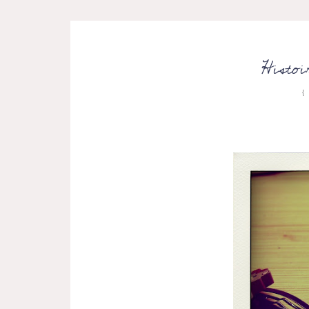
Histoi
{