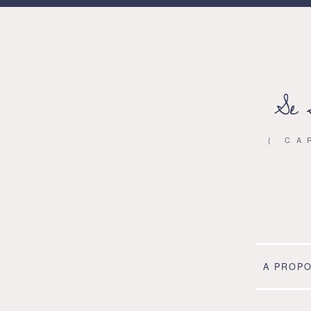
Se 
{ CA
A PROP