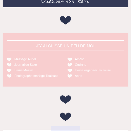
Créations sur Saxe
J'Y AI GLISSÉ UN PEU DE MOI
Massage Auriol
Amélie
Journal de Saxe
Godiche
Emilie Massal
Home organiser Toulouse
Photographe mariage Toulouse
Anne