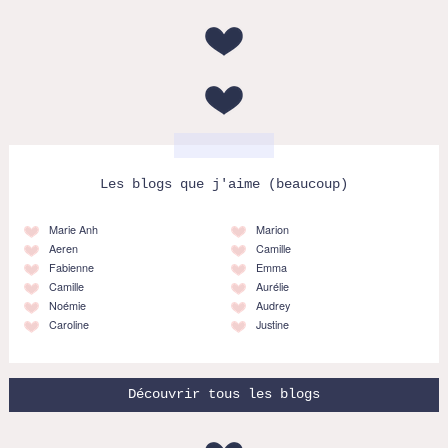
Les blogs que j'aime (beaucoup)
Marie Anh
Marion
Aeren
Camille
Fabienne
Emma
Camille
Aurélie
Noémie
Audrey
Caroline
Justine
Découvrir tous les blogs