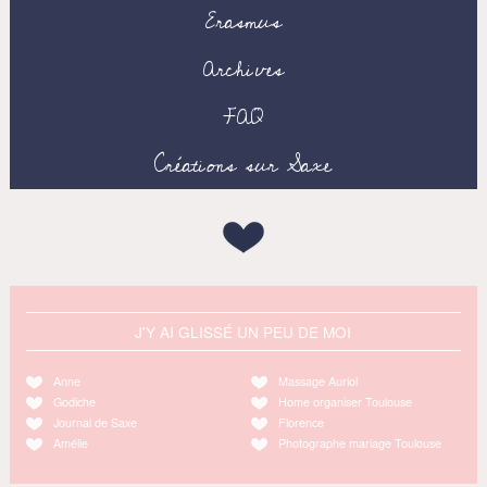
Erasmus
Archives
FAQ
Créations sur Saxe
J'Y AI GLISSÉ UN PEU DE MOI
Anne
Massage Auriol
Godiche
Home organiser Toulouse
Journal de Saxe
Florence
Amélie
Photographe mariage Toulouse