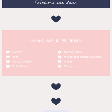
Créations sur Saxe
J'Y AI GLISSÉ UN PEU DE MOI
Godiche
Massage Auriol
Anne
Photographe mariage Toulouse
Journal de Saxe
Amélie
Emilie Massal
Florence