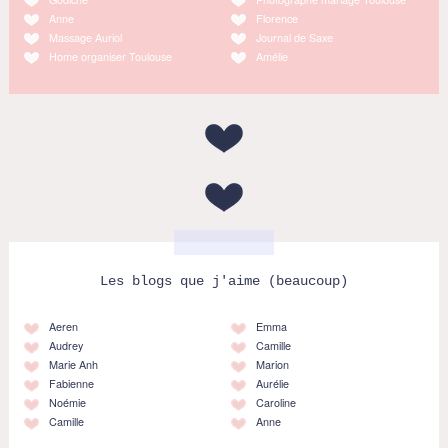
Anne
Florence
Massage Auriol
Journal de Saxe
Home organiser Toulouse
Amélie
Les blogs que j'aime (beaucoup)
Aeren
Emma
Audrey
Camille
Marie Anh
Marion
Fabienne
Aurélie
Noémie
Caroline
Camille
Anne