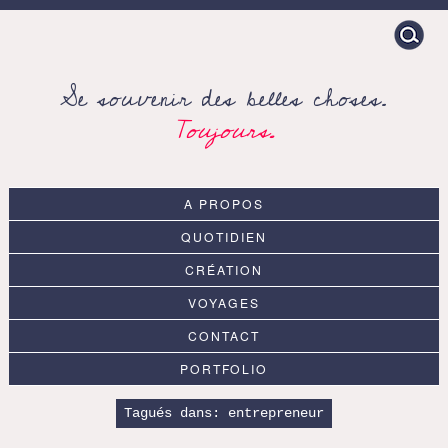
Search
for:
Se souvenir des belles choses.
Toujours.
A PROPOS
QUOTIDIEN
CRÉATION
VOYAGES
CONTACT
PORTFOLIO
Tagués dans:
entrepreneur