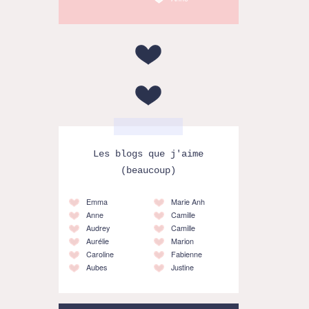
Les blogs que j'aime
(beaucoup)
Emma
Marie Anh
Anne
Camille
Audrey
Camille
Aurélie
Marion
Caroline
Fabienne
Aubes
Justine