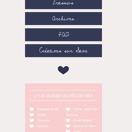
Erasmus
Archives
FAQ
Créations sur Saxe
J'Y AI GLISSÉ UN PEU DE MOI
Massage Auriol
Home organiser
Amélie
Toulouse
Florence
Emilie Massal
Godiche
Journal de Saxe
Anne