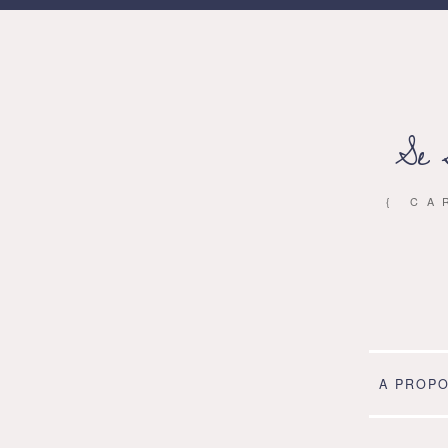
Se 
{ CA
A PROP