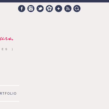
Search
Facebook
Instagram
Twitter
Hellocoton
Google +
RSS
for:
urs.
RES }
RTFOLIO