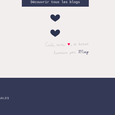
Découvrir tous les blogs
, et bonne
♥
Créé, avec
May
humeur par
GALES