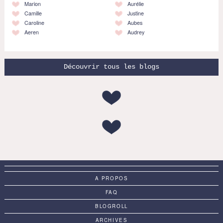
Marion
Aurélie
Camille
Justine
Caroline
Aubes
Aeren
Audrey
Découvrir tous les blogs
A PROPOS
FAQ
BLOGROLL
ARCHIVES