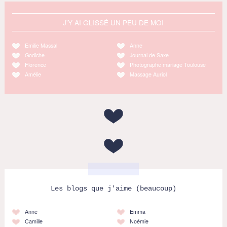
J'Y AI GLISSÉ UN PEU DE MOI
Emilie Massal
Anne
Godiche
Journal de Saxe
Florence
Photographe mariage Toulouse
Amélie
Massage Auriol
Les blogs que j'aime (beaucoup)
Anne
Emma
Camille
Noémie