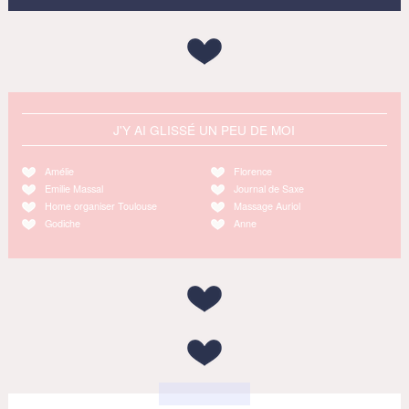
J'Y AI GLISSÉ UN PEU DE MOI
Amélie
Florence
Emilie Massal
Journal de Saxe
Home organiser Toulouse
Massage Auriol
Godiche
Anne