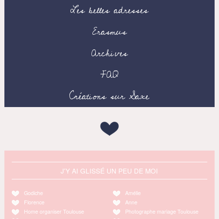
Les belles adresses
Erasmus
Archives
FAQ
Créations sur Saxe
J'Y AI GLISSÉ UN PEU DE MOI
Godiche
Amélie
Florence
Anne
Home organiser Toulouse
Photographe mariage Toulouse