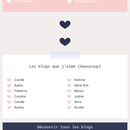
Emilie Massal
Journal de Saxe
Les blogs que j'aime (beaucoup)
Camille
Noémie
Aubes
Marie Anh
Fabienne
Marion
Caroline
Justine
Camille
Anne
Audrey
Aurélie
Découvrir tous les blogs