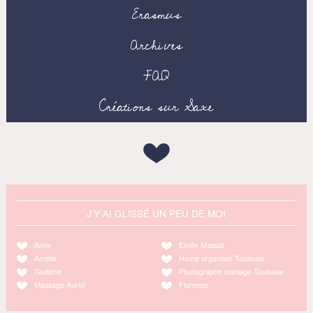
Erasmus
Archives
FAQ
Créations sur Saxe
J'Y AI GLISSÉ UN PEU DE MOI
Anne
Emilie Massal
Amélie
Home organiser Toulouse
Godiche
Photographe mariage Toulouse
Massage Auriol
Florence